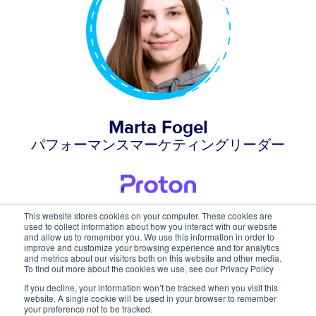
Marta Fogel
パフォーマンスマーケティングリーダー
This website stores cookies on your computer. These cookies are
used to collect information about how you interact with our website
and allow us to remember you. We use this information in order to
improve and customize your browsing experience and for analytics
and metrics about our visitors both on this website and other media.
To find out more about the cookies we use, see our Privacy Policy
If you decline, your information won’t be tracked when you visit this
website. A single cookie will be used in your browser to remember
your preference not to be tracked.